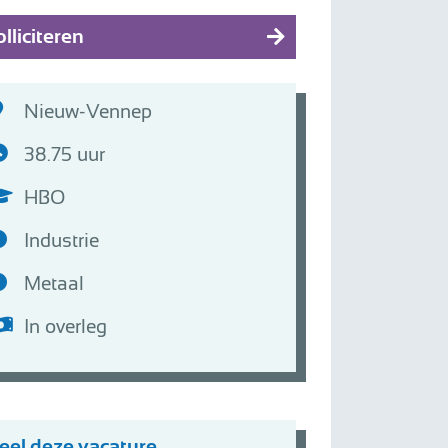
lliciteren
Nieuw-Vennep
38.75 uur
HBO
Industrie
Metaal
In overleg
eel deze vacature