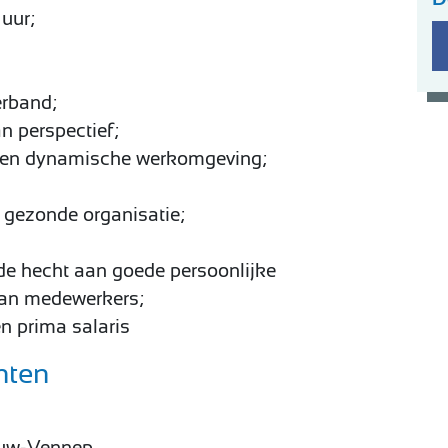
 uur;
erband;
n perspectief;
ve en dynamische werkomgeving;
 gezonde organisatie;
rde hecht aan goede persoonlijke
van medewerkers;
en prima salaris
hten
euw-Vennep.