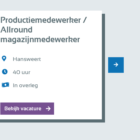
Productiemedewerker /
Indus
Allround
magazijnmedewerker
Th
40
Hansweert
In 
40 uur
In overleg
Bekijk vacature
Bekijk