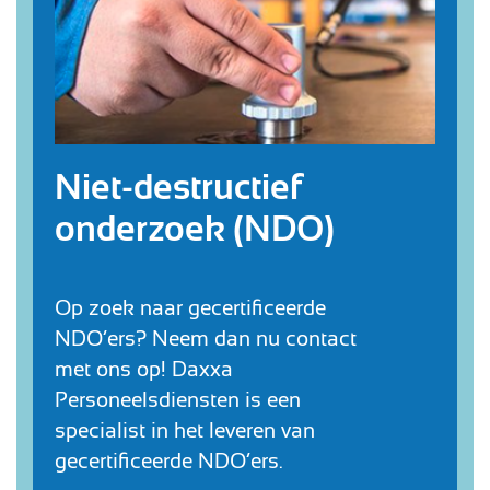
Niet-destructief
onderzoek (NDO)
V
N
Op zoek naar gecertificeerde
b
NDO’ers? Neem dan nu contact
g
met ons op! Daxxa
n
Personeelsdiensten is een
g
specialist in het leveren van
w
gecertificeerde NDO’ers.
s